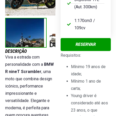
(Aut. 300km)
1.170cm3 /
109cv
RESERVAR
DESCRIÇÃO
Requisitos:
Viva a estrada com
personalidade com a
BMW
Mínimo 19 anos de
R nineT Scrambler
, uma
idade;
moto que combina design
Mínimo 1 ano de
icónico, performance
carta;
impressionante e
Young driver é
versatilidade. Elegante e
considerado até aos
moderna, é perfeita para
23 anos, o que
quem procura aventuras