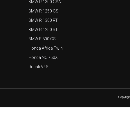
BMW R 1300 GSA
BMW R 1250 GS
BMW R 1300 RT
BMW R 1250 RT
BMW F 800 GS
Honda África Twin
Honda NC 750X
Ducati V4S
Copyrigh