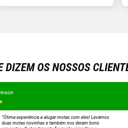
E DIZEM OS NOSSOS CLIENT
v Dorofeev
★
“Tive uma ótima experiência com a Europcar! Um
enorme obrigado ao Bruno pela ajuda fantástica. Todo