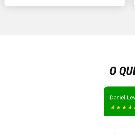
O QU
Svyatosla
★
★
★
★
ugar motas com eles! Levámos
 também nos deram bons