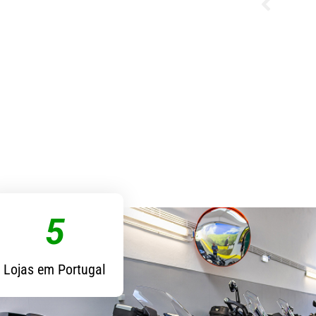
o foi muito simpático e
as motas foi rápida, simples e
omendo vivamente.”
5
Lojas em Portugal