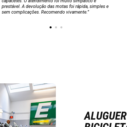
o processo foi rápido, simples e completamente sem
stress. Sem dúvida que será a minha escolha de agora
em diante.”
ALUGUER