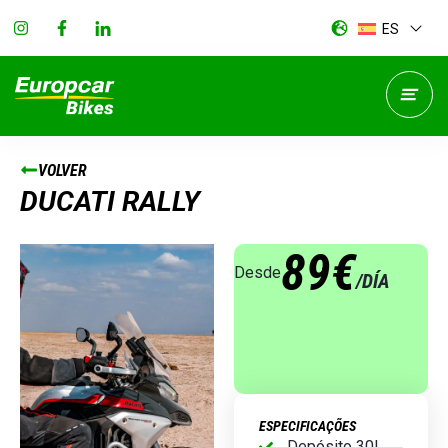
ES
VOLVER
DUCATI RALLY
89€
Desde
/DÍA
ESPECIFICAÇÕES
Depósito 30L