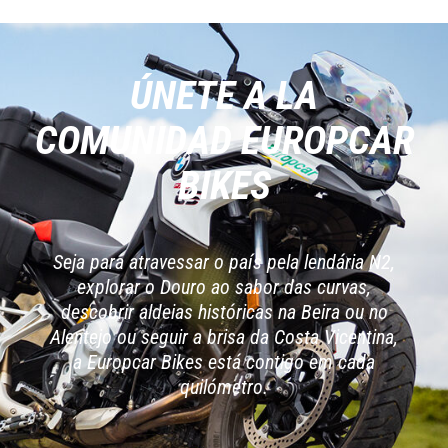
ÚNETE A LA
COMUNIDAD EUROPCAR
BIKES
Seja para atravessar o país pela lendária N2,
explorar o Douro ao sabor das curvas,
descobrir aldeias históricas na Beira ou no
Alentejo ou seguir a brisa da Costa Vicentina,
a Europcar Bikes está contigo em cada
quilómetro.