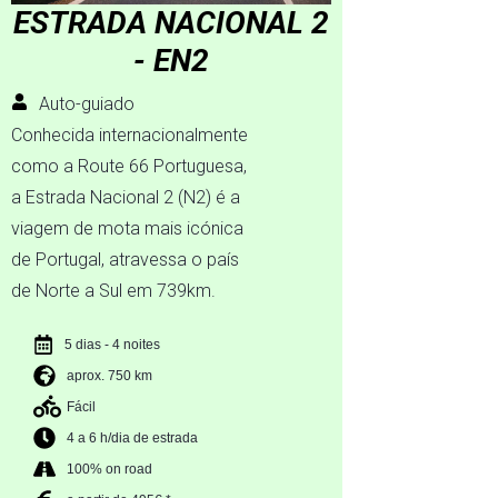
ESTRADA NACIONAL 2
- EN2
Auto-guiado
Conhecida internacionalmente
como a Route 66 Portuguesa,
a Estrada Nacional 2 (N2) é a
viagem de mota mais icónica
de Portugal, atravessa o país
de Norte a Sul em 739km.
5 dias - 4 noites
aprox. 750 km
Fácil
4 a 6 h/dia de estrada
100% on road