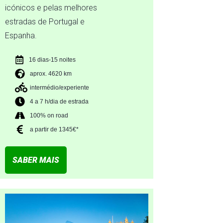
icónicos e pelas melhores
estradas de Portugal e
Espanha.
16 dias-15 noites
aprox. 4620 km
intermédio/experiente
4 a 7 h/dia de estrada
100% on road
a partir de 1345€*
SABER MAIS