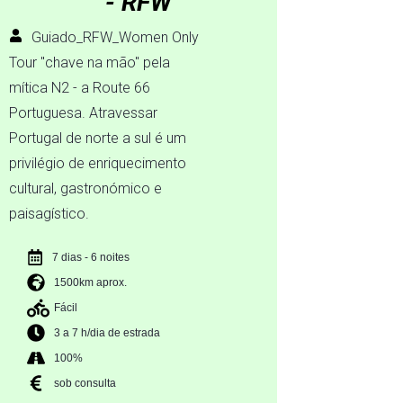
- RFW
Guiado_RFW_Women Only
Tour "chave na mão" pela
mítica N2 - a Route 66
Portuguesa. Atravessar
Portugal de norte a sul é um
privilégio de enriquecimento
cultural, gastronómico e
paisagístico.
7 dias - 6 noites
1500km aprox.
Fácil
3 a 7 h/dia de estrada
100%
sob consulta