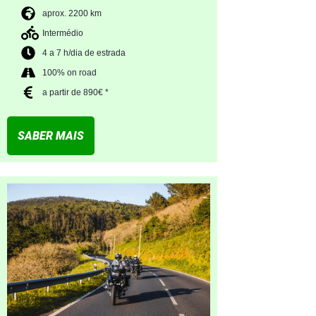
aprox. 2200 km
Intermédio
4 a 7 h/dia de estrada
100% on road
a partir de 890€ *
SABER MAIS