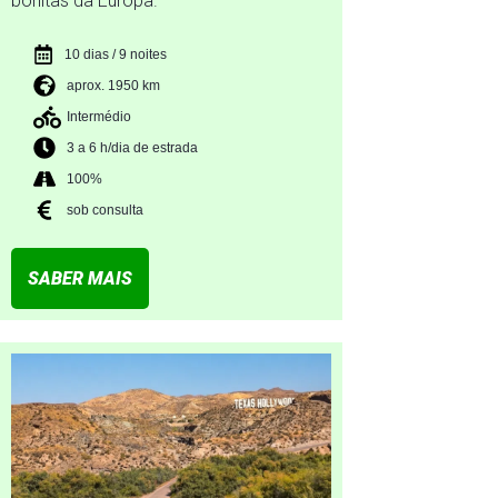
bonitas da Europa.
10 dias / 9 noites
aprox. 1950 km
Intermédio
3 a 6 h/dia de estrada
100%
sob consulta
SABER MAIS