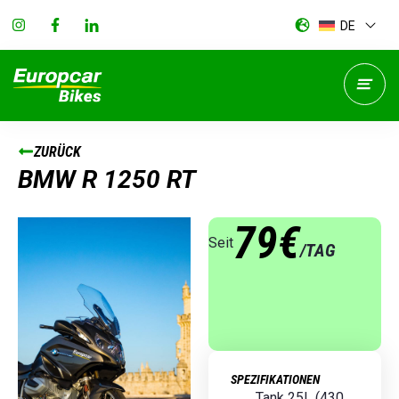
DE
ZURÜCK
BMW R 1250 RT
79€
Seit
/TAG
SPEZIFIKATIONEN
Tank 25L (430