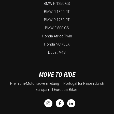
BMW R 1250 GS
BMW R 1300 RT
BMW R 1250 RT
BMW F 800 GS
Honda África Twin
Honda NC 750X
Ducati V4S
MOVE TO RIDE
Premium-Motorradvermietung in Portugal für Reisen durch
Europa mit EuropcarBikes.