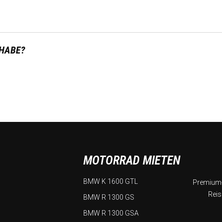
 HABE?
MOTORRAD MIETEN
BMW K 1600 GTL
Premium-
Reis
BMW R 1300 GS
BMW R 1300 GSA