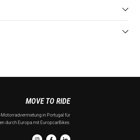
MOVE TO RIDE
Motorradvermietung in Portugal für
en durch Europa mit EuropcarBikes.