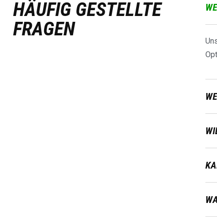
HÄUFIG GESTELLTE
WE
FRAGEN
Uns
Opt
WE
WI
KA
WA