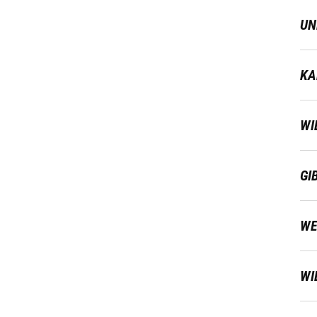
UN
KA
WI
GI
WE
WI