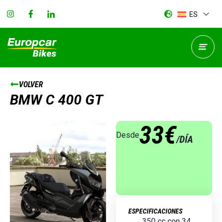
ES
VOLVER
BMW C 400 GT
33€
Desde
/DÍA
ESPECIFICACIONES
350 cc con 34