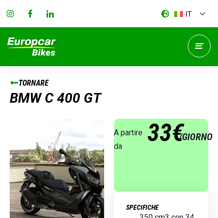
IT
TORNARE
BMW C 400 GT
33€
A partire
/GIORNO
da
SPECIFICHE
350 cm3 con 34