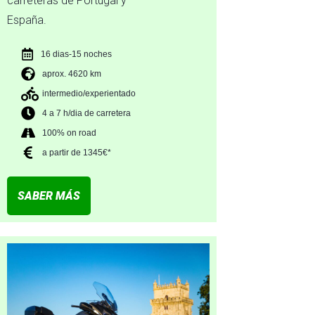
carreteras de Portugal y
España.
16 dias-15 noches
aprox. 4620 km
intermedio/experientado
4 a 7 h/dia de carretera
100% on road
a partir de 1345€*
SABER MÁS