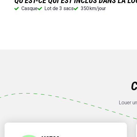
QU’EST-CE QUI EST INCLUS DANS LA LO
Casque
Lot de 3 sacs
350 km/jour
Louer un