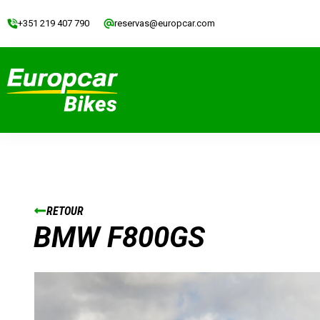
+351 219 407 790
reservas@europcar.com
RETOUR
BMW F800GS