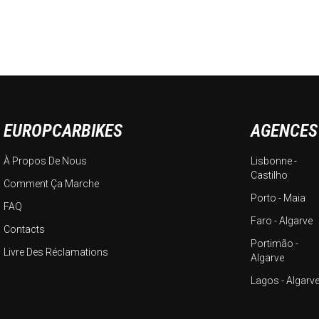
EUROPCARBIKES
AGENCES
À Propos De Nous
Lisbonne -
Castilho
Comment Ça Marche
Porto - Maia
FAQ
Faro - Algarve
Contacts
Portimão -
Livre Des Réclamations
Algarve
Lagos - Algarv