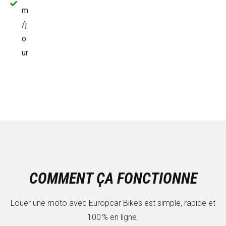
m
/j
o
ur
COMMENT ÇA FONCTIONNE
Louer une moto avec Europcar Bikes est simple, rapide et
100 % en ligne.