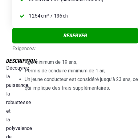
1 254 cm³ / 136 ch
RÉSERVER
Exigences:
DESCRIPTION
Âge minimum de 19 ans;
Découvrez
Permis de conduire minimum de 1 an;
la
Un jeune conducteur est considéré jusqu’à 23 ans, ce
puissance,
qui implique des frais supplémentaires.
la
robustesse
et
la
polyvalence
de