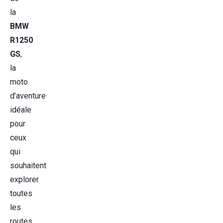
la
BMW
R1250
GS
,
la
moto
d’aventure
idéale
pour
ceux
qui
souhaitent
explorer
toutes
les
routes,