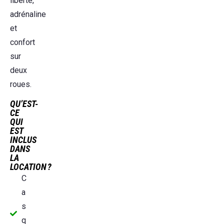
liberté,
adrénaline
et
confort
sur
deux
roues.
QU’EST-
CE
QUI
EST
INCLUS
DANS
LA
LOCATION ?
C
a
s
q