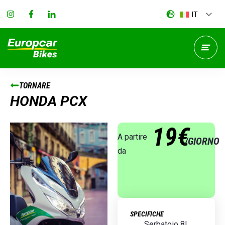
IT
TORNARE
HONDA PCX
19€
A partire
/GIORNO
da
SPECIFICHE
Serbatoio 8L