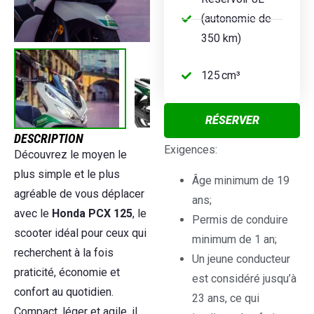
(autonomie de
350 km)
125 cm³
RÉSERVER
DESCRIPTION
Exigences:
Découvrez le moyen le
plus simple et le plus
Âge minimum de 19
agréable de vous déplacer
ans;
avec le
Honda PCX 125
, le
Permis de conduire
scooter idéal pour ceux qui
minimum de 1 an;
recherchent à la fois
Un jeune conducteur
praticité, économie et
est considéré jusqu’à
confort au quotidien.
23 ans, ce qui
Compact, léger et agile, il