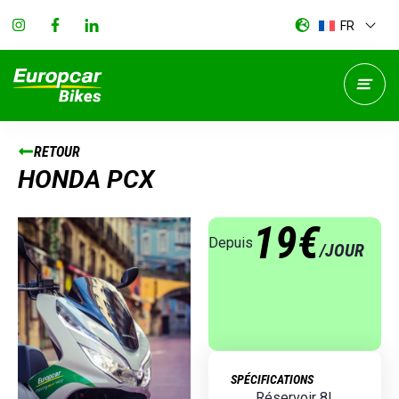
FR
RETOUR
HONDA PCX
19€
Depuis
/JOUR
SPÉCIFICATIONS
Réservoir 8L